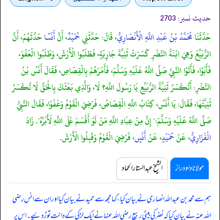
حدیث نمبر:
2703
حَدَّثَنَا
مُحَمَّدُ بْنُ عَبْدِ اللَّهِ الْأَنْصَارِيُّ
، قَالَ: حَدَّثَنِي
حُمَيْدٌ
، أَنَّ
أَنَسًا
حَدَّثَهُمْ، أَنَّ
الرُّبَيِّعَ وَهِيَ ابْنَةُ النَّضْرِ كَسَرَتْ ثَنِيَّةَ جَارِيَةٍ، فَطَلَبُوا الْأَرْشَ، وَطَلَبُوا الْعَفْوَ،
فَأَبَوْا، فَأَتَوْا النَّبِيَّ صَلَّى اللَّهُ عَلَيْهِ وَسَلَّمَ، فَأَمَرَهُمْ بِالْقِصَاصِ، فَقَالَ أَنَسُ بْنُ
النَّضْرِ: أَتُكْسَرُ ثَنِيَّةُ الرُّبَيِّعِ يَا رَسُولَ اللَّهِ؟ لَا، وَالَّذِي بَعَثَكَ بِالْحَقِّ لَا تُكْسَرُ
ثَنِيَّتُهَا، فَقَالَ: يَا أَنَسُ، كِتَابُ اللَّهِ الْقِصَاصُ، فَرَضِيَ الْقَوْمُ وَعَفَوْا، فَقَالَ النَّبِيُّ
صَلَّى اللَّهُ عَلَيْهِ وَسَلَّمَ:" إِنَّ مِنْ عِبَادِ اللَّهِ مَنْ لَوْ أَقْسَمَ عَلَى اللَّهِ لَأَبَرَّهُ". زَادَ
الْفَزَارِيُّ
، عَنْ
حُمَيْدٍ
، عَنْ
أَنَسٍ
، فَرَضِيَ الْقَوْمُ وَقَبِلُوا الْأَرْشَ.
مولانا داود راز
الشیخ عبدالستار الحماد
ہم سے محمد بن عبداللہ انصاری نے بیان کیا، کہا مجھ سے حمید نے بیان کیا اور ان سے انس رضی
اللہ عنہ نے بیان کیا کہ
نضر کی بیٹی ربیع رضی اللہ عنہا نے ایک لڑکی کے دانت توڑ دئیے۔ اس پر