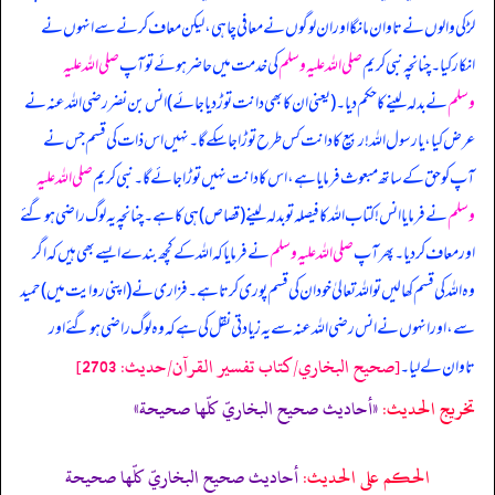
لڑکی والوں نے تاوان مانگا اور ان لوگوں نے معافی چاہی، لیکن معاف کرنے سے انہوں نے
انکار کیا۔ چنانچہ نبی کریم
صلی اللہ علیہ وسلم
کی خدمت میں حاضر ہوئے تو آپ
صلی اللہ علیہ
وسلم
نے بدلہ لینے کا حکم دیا۔ (یعنی ان کا بھی دانت توڑ دیا جائے) انس بن نضر رضی اللہ عنہ نے
عرض کیا، یا رسول اللہ! ربیع کا دانت کس طرح توڑا جا سکے گا۔ نہیں اس ذات کی قسم جس نے
آپ کو حق کے ساتھ مبعوث فرمایا ہے، اس کا دانت نہیں توڑا جائے گا۔ نبی کریم
صلی اللہ علیہ
وسلم
نے فرمایا انس! کتاب اللہ کا فیصلہ تو بدلہ لینے (قصاص) ہی کا ہے۔ چنانچہ یہ لوگ راضی ہو گئے
اور معاف کر دیا۔ پھر آپ
صلی اللہ علیہ وسلم
نے فرمایا کہ اللہ کے کچھ بندے ایسے بھی ہیں کہ اگر
وہ اللہ کی قسم کھا لیں تو اللہ تعالیٰ خود ان کی قسم پوری کرتا ہے۔ فزاری نے (اپنی روایت میں) حمید
سے، اور انہوں نے انس رضی اللہ عنہ سے یہ زیادتی نقل کی ہے کہ وہ لوگ راضی ہو گئے اور
[صحيح البخاري/كتاب تفسير القرآن/حدیث: 2703]
تاوان لے لیا۔
تخریج الحدیث:
«أحاديث صحيح البخاريّ كلّها صحيحة»
الحكم على الحديث:
أحاديث صحيح البخاريّ كلّها صحيحة