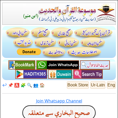
↩️
📌
🅰️
🧩
🔍
👥
🏠
Book Store
Ur-Latn
Eng
Join Whatsapp Channel
صحيح البخاري سے متعلقہ