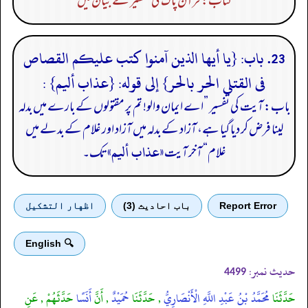
کتاب: قرآن پاک کی تفسیر کے بیان میں
23. باب: {يا أيها الذين آمنوا كتب عليكم القصاص
فى القتلى الحر بالحر} إلى قوله: {عذاب أليم} :
باب: آیت کی تفسیر ”اے ایمان والو! تم پر مقتولوں کے بارے میں بدلہ
لینا فرض کر دیا گیا ہے، آزاد کے بدلہ میں آزاد اور غلام کے بدلے میں
«عذاب أليم»
غلام“ آخر آیت
تک۔
Report Error
باب احادیث (3)
اظهار التشكيل
🔍 English
حدیث نمبر:
4499
حَدَّثَنَا
مُحَمَّدُ بْنُ عَبْدِ اللَّهِ الْأَنْصَارِيُّ
, حَدَّثَنَا
حُمَيْدٌ
, أَنَّ
أَنَسًا
حَدَّثَهُمْ , عَنِ