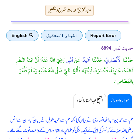
مزید تخریج الحدیث شرح دیکھیں
Report Error
اظهار التشكيل
🔍 English
حدیث نمبر:
6894
حَدَّثَنَا
الْأَنْصَارِيُّ
، حَدَّثَنَا
حُمَيْدٌ
، عَنْ
أَنَسٍ
رَضِيَ اللَّهُ عَنْهُ" أَنَّ ابْنَةَ النَّضْرِ
لَطَمَتْ جَارِيَةً، فَكَسَرَتْ ثَنِيَّتَهَا، فَأَتَوْا النَّبِيَّ صَلَّى اللَّهُ عَلَيْهِ وَسَلَّمَ فَأَمَرَ
بِالْقِصَاص".
مولانا داود راز
الشیخ عبدالستار الحماد
ہم سے محمد بن عبداللہ انصاری نے بیان کیا، کہا ہم سے حمید طویل نے بیان کیا، ان سے انس
رضی اللہ عنہ نے کہ
نضر کی بیٹی نے ایک لڑکی کو طمانچہ مارا تھا اور اس کے دانت ٹوٹ گئے تھے۔