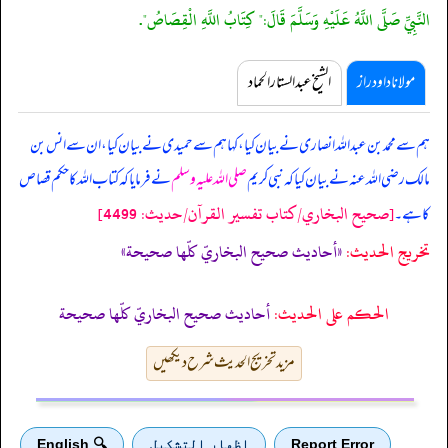
النَّبِيِّ صَلَّى اللَّهُ عَلَيْهِ وَسَلَّمَ قَالَ:" كِتَابُ اللَّهِ الْقِصَاصُ".
مولانا داود راز
الشیخ عبدالستار الحماد
ہم سے محمد بن عبداللہ انصاری نے بیان کیا، کہا ہم سے حمیدی نے بیان کیا، ان سے انس بن
مالک رضی اللہ عنہ نے بیان کیا کہ
نبی کریم
صلی اللہ علیہ وسلم
نے فرمایا کہ کتاب اللہ کا حکم قصاص
[صحيح البخاري/كتاب تفسير القرآن/حدیث: 4499]
کا ہے۔
تخریج الحدیث:
«أحاديث صحيح البخاريّ كلّها صحيحة»
الحكم على الحديث:
أحاديث صحيح البخاريّ كلّها صحيحة
مزید تخریج الحدیث شرح دیکھیں
Report Error
اظهار التشكيل
🔍 English