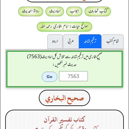
کتاب تعارف
ابواب
احادیث
رواۃ الحدیث
سوانح حیات: امام بخاری رحمہ اللہ
تمام کتب
ترقیم شاملہ
عربی
اردو
صحیح بخاری میں ترقیم شاملہ سے تلاش کل احادیث (7563)
حدیث نمبر لکھیں:
صحيح البخاري
كتاب تفسير القرآن