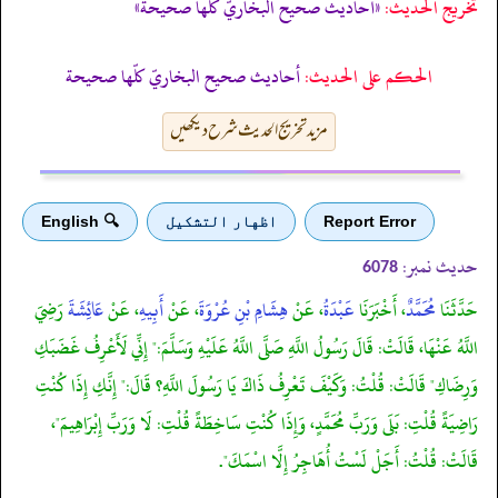
تخریج الحدیث:
«أحاديث صحيح البخاريّ كلّها صحيحة»
الحكم على الحديث:
أحاديث صحيح البخاريّ كلّها صحيحة
مزید تخریج الحدیث شرح دیکھیں
Report Error
اظهار التشكيل
🔍 English
حدیث نمبر:
6078
حَدَّثَنَا
مُحَمَّدٌ
، أَخْبَرَنَا
عَبْدَةُ
، عَنْ
هِشَامِ بْنِ عُرْوَةَ
، عَنْ
أَبِيهِ
، عَنْ
عَائِشَةَ
رَضِيَ
اللَّهُ عَنْهَا، قَالَتْ: قَالَ رَسُولُ اللَّهِ صَلَّى اللَّهُ عَلَيْهِ وَسَلَّمَ:" إِنِّي لَأَعْرِفُ غَضَبَكِ
وَرِضَاكِ" قَالَتْ: قُلْتُ: وَكَيْفَ تَعْرِفُ ذَاكَ يَا رَسُولَ اللَّهِ؟ قَالَ:" إِنَّكِ إِذَا كُنْتِ
رَاضِيَةً قُلْتِ: بَلَى وَرَبِّ مُحَمَّدٍ، وَإِذَا كُنْتِ سَاخِطَةً قُلْتِ: لَا وَرَبِّ إِبْرَاهِيمَ"،
قَالَتْ: قُلْتُ: أَجَلْ لَسْتُ أُهَاجِرُ إِلَّا اسْمَكَ".