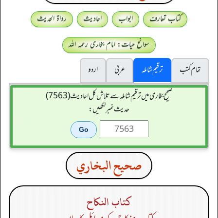
کتاب تعارف
ابواب
احادیث
رواۃ الحدیث
سوانح حیات: امام بخاری رحمہ اللہ
تمام کتب
ترقیم شاملہ
عربی
اردو
صحیح بخاری میں ترقیم شاملہ سے تلاش کل احادیث (7563)
حدیث نمبر لکھیں:
صحيح البخاري
كتاب النكاح