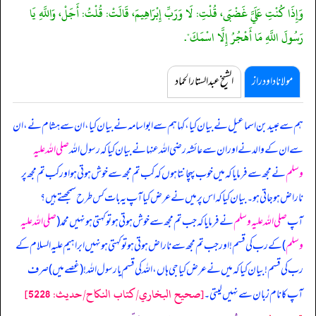
وَإِذَا كُنْتِ عَلَيَّ غَضْبَى، قُلْتِ: لَا وَرَبِّ إِبْرَاهِيمَ، قَالَتْ: قُلْتُ: أَجَلْ، وَاللَّهِ يَا
رَسُولَ اللَّهِ مَا أَهْجُرُ إِلَّا اسْمَكَ".
مولانا داود راز
الشیخ عبدالستار الحماد
ہم سے عبید بن اسماعیل نے بیان کیا، کہا ہم سے ابواسامہ نے بیان کیا، ان سے ہشام نے، ان
سے ان کے والد نے اور ان سے عائشہ رضی اللہ عنہا نے بیان کیا کہ
رسول اللہ
صلی اللہ علیہ
وسلم
نے مجھ سے فرمایا کہ میں خوب پہچانتا ہوں کہ کب تم مجھ سے خوش ہوتی ہو اور کب تم مجھ پر
ناراض ہو جاتی ہو۔ بیان کیا کہ اس پر میں نے عرض کیا آپ یہ بات کس طرح سمجھتے ہیں؟
آپ
صلی اللہ علیہ وسلم
نے فرمایا کہ جب تم مجھ سے خوش ہوتی ہو تو کہتی ہو نہیں محمد (
صلی اللہ علیہ
وسلم
) کے رب کی قسم! اور جب تم مجھ سے ناراض ہوتی ہو تو کہتی ہو نہیں ابراہیم علیہ السلام کے
رب کی قسم! بیان کیا کہ میں نے عرض کیا جی ہاں، اللہ کی قسم یا رسول اللہ! (غصے میں) صرف
[صحيح البخاري/كتاب النكاح/حدیث: 5228]
آپ کا نام زبان سے نہیں لیتی۔