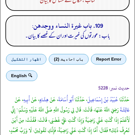
کتاب: نکاح کے مسائل کا بیان
109. باب غيرة النساء ووجدهن:
باب: عورتوں کی غیرت اور ان کے غصے کا بیان۔
Report Error
باب احادیث (2)
اظهار التشكيل
🔍 English
حدیث نمبر:
5228
حَدَّثَنَا
عُبَيْدُ بْنُ إِسْمَاعِيلَ
، حَدَّثَنَا
أَبُو أُسَامَةَ
، عَنْ
هِشَامٍ
، عَنْ
أَبِيهِ
، عَنْ
عَائِشَةَ
رَضِيَ اللَّهُ عَنْهَا، قَالَتْ: قَالَ لِي رَسُولُ اللَّهِ صَلَّى اللَّهُ عَلَيْهِ وَسَلَّمَ:" إِنِّي
لَأَعْلَمُ إِذَا كُنْتِ عَنِّي رَاضِيَةً وَإِذَا كُنْتِ عَلَيَّ غَضْبَى، قَالَتْ: فَقُلْتُ: مِنْ أَيْنَ
تَعْرِفُ ذَلِكَ؟ فَقَالَ: أَمَّا إِذَا كُنْتِ عَنِّي رَاضِيَةً، فَإِنَّكِ تَقُولِينَ: لَا وَرَبِّ مُحَمَّدٍ،