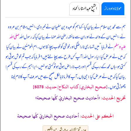
مولانا داود راز
الشیخ عبدالستار الحماد
ہم سے محمد بن سلام نے بیان کیا، کہا ہم کو عبدہ بن سلیمان نے خبر دی، انہیں ہشام بن عروہ
نے، انہیں ان کے والد نے اور ان سے عائشہ رضی اللہ عنہا نے بیان کیا کہ
رسول اللہ
صلی اللہ
علیہ وسلم
نے فرمایا
”
میں تمہاری ناراضگی اور خوشی کو خوب پہچانتا ہوں۔ ام المؤمنین نے بیان کیا
کہ میں نے عرض کیا: یا رسول اللہ! آپ کس طرح سے پہچانتے ہیں؟ فرمایا کہ جب تم خوش ہوتی ہو
کہتی ہو، ہاں محمد کے رب کی قسم! اور جب ناراض ہوتی ہو تو کہتی ہو نہیں، ابراہیم کے رب کی قسم!
بیان کیا کہ میں نے عرض کیا: جی ہاں , آپ کا فرمانا بالکل صحیح ہے میں صرف آپ کا نام لینا
[صحيح البخاري/كتاب النكاح/حدیث: 6078]
چھوڑتی ہوں۔
تخریج الحدیث:
«أحاديث صحيح البخاريّ كلّها صحيحة»
الحكم على الحديث:
أحاديث صحيح البخاريّ كلّها صحيحة
مزید تخریج الحدیث شرح دیکھیں