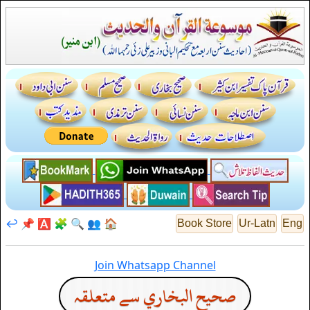
↩️
📌
🅰️
🧩
🔍
👥
🏠
Book Store
Ur-Latn
Eng
Join Whatsapp Channel
صحيح البخاري سے متعلقہ