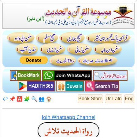
↩️
📌
🅰️
🧩
🔍
👥
🏠
Book Store
Ur-Latn
Eng
Join Whatsapp Channel
رواة الحديث تلاش