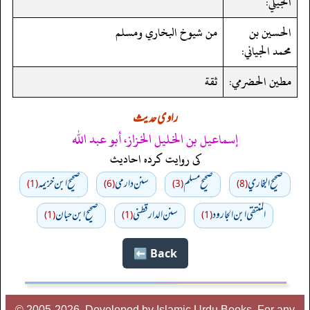
الجيلي:
الحسين بن
من شيوخ البخاري ومسلم
محمد الجياني:
مطين الحضرمي:
ثقة
راوی حدیث
إسماعيل بن الخليل الخزاز، أبو عبد الله
کی روایت کردہ احادیث
صحيح البخاري
صحيح مسلم
سنن دارمي
صحيح ابن خزيمه
(1)
(6)
(3)
(8)
المنتقى ابن الجارود
سنن الدارقطني
صحیح ابن حبان
(1)
(1)
(1)
Back ⬅️
© 2005-2026, Developed by Islamic Urdu Books, For any