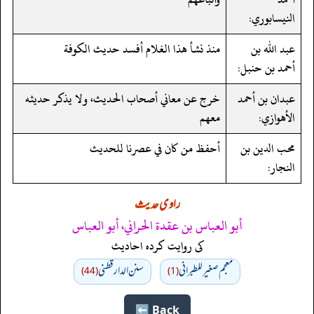
النيسابوري:
عبد الله بن
منذ نشأ هذا الغلام أفسد حديث الكوفة
أحمد بن حنبل:
عبدان بن أحمد
خرج عن معاني أصحاب الحديث، ولا يذكر حديثه
الأهوازي:
معهم
محب الدين بن
أحفظ من كان في عصرنا للحديث
النجار:
راوی حدیث
أبو العباس بن عقدة الحراني، أبو العباس
کی روایت کردہ احادیث
معجم صغير للطبراني
سنن الدارقطني
(44)
(1)
Back ⬅️