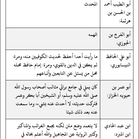
أبو الطيب أحمد
المحدث
بن الحسن بن
هرثمة:
أبو الفرج بن
اتهمه
الجوزي:
أبو علي الحافظ
ما رأيت أحدا أحفظ لحديث الكوفيين منه، ومرة:
النيسابوري:
لم يكن في الدين بالقوي، ومرة: إمام حافظ محله
محل من يسئل عن التابعين وأتباعهم
أبو عمر بن
كان يملي في جامع برائي مثالب أصحاب رسول الله
حيويه الخزاز:
صلى الله عليه وسلم، أو الشيخين أبا بكر وعمر
فتركت حديثه، لا أحدث عنه بشيء، وما سمعت
عنه بعد ذلك شيئا
ابن عبد الهادي
لا يتعمد وضع متن لكنه يجمع الغرائب والمناكير
ابن المبرد:
وكثير الرواية عن المجاهيل والله أعلم بحاله في