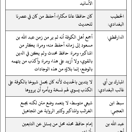
الأسانيد
الخطيب
كان حافظا عالما مكثرا، أحفظ من كان في عصرنا
البغدادي:
للحديث
الدارقطني:
أجمع أهل الكوفة أنه لم ير من زمن عبد الله بن
مسعود إلى زمانه أحفظ منه، ومرة: يكثر من
المناكير، ومرة: حافظ محدث ولم يكن في الدين
بالقوي، ولا أزيد على هذا، ومرة: وأكذب من يتهمه
بالوضع، إنما بلاؤه من هذه الوجادات
المبارك بن أبي
لا يتدين بالحديث لأنه كان يحمل شيوخا بالكوفة على
غالب البغدادي:
الكذب يسوي لهم نسخة ويأمره أن يرووها
سبط ابن
شيعي متوسط، لا يتعمد وضع متن لكنه يجمع
العجمي:
الغرائب والمناكير وكثير الرواية عن المجاهيل
عبد الله بن
إمام حافظ محله محل من يسئل عن التابعين
أحمد
وأتباعهم