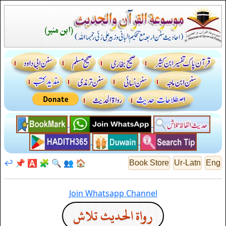
↩️
📌
🅰️
🧩
🔍
👥
🏠
Book Store
Ur-Latn
Eng
Join Whatsapp Channel
رواة الحديث تلاش