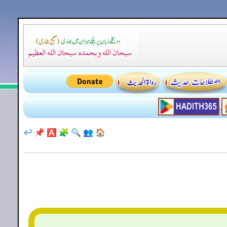
↩️
📌
🅰️
🧩
🔍
👥
🏠