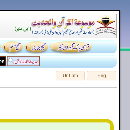
Ur-Latn
Eng