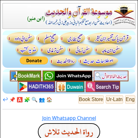
↩️
📌
🅰️
🧩
🔍
👥
🏠
Book Store
Ur-Latn
Eng
Join Whatsapp Channel
رواة الحديث تلاش