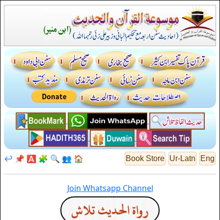
↩️
📌
🅰️
🧩
🔍
👥
🏠
Book Store
Ur-Latn
Eng
Join Whatsapp Channel
رواة الحديث تلاش