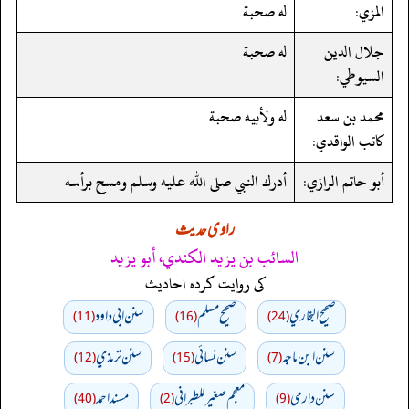
المزي:
له صحبة
جلال الدين
له صحبة
السيوطي:
محمد بن سعد
له ولأبيه صحبة
كاتب الواقدي:
أبو حاتم الرازي:
أدرك النبي صلى الله عليه وسلم ومسح برأسه
راوی حدیث
السائب بن يزيد الكندي، أبو يزيد
کی روایت کردہ احادیث
صحيح البخاري
صحيح مسلم
سنن ابي داود
(11)
(16)
(24)
سنن ابن ماجه
سنن نسائي
سنن ترمذي
(12)
(15)
(7)
سنن دارمي
معجم صغير للطبراني
مسند احمد
(40)
(2)
(9)