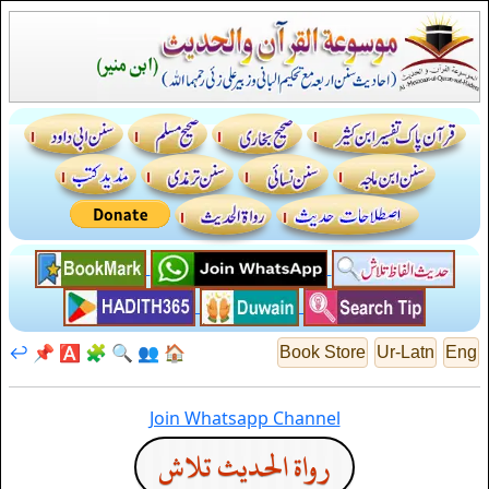
↩️
📌
🅰️
🧩
🔍
👥
🏠
Book Store
Ur-Latn
Eng
Join Whatsapp Channel
رواة الحديث تلاش