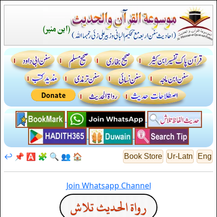
↩️
📌
🅰️
🧩
🔍
👥
🏠
Book Store
Ur-Latn
Eng
Join Whatsapp Channel
رواة الحديث تلاش