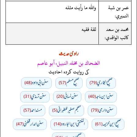
عمر بن شبة
والله ما رأيت مثله
النميري:
محمد بن سعد
ثقة فقيه
كاتب الواقدي:
راوی حدیث
الضحاك بن مخلد النبيل، أبو عاصم
کی روایت کردہ احادیث
صحيح البخاري
صحيح مسلم
سنن ابي داود
(48)
(57)
(79)
سنن ابن ماجه
سنن نسائي
سنن ترمذي
(31)
(20)
(40)
سنن دارمي
معجم صغير للطبراني
مسند احمد
(57)
(5)
(79)
صحيح ابن خزيمه
المنتقى ابن الجارود
سنن الدارقطني
(47)
(14)
(61)