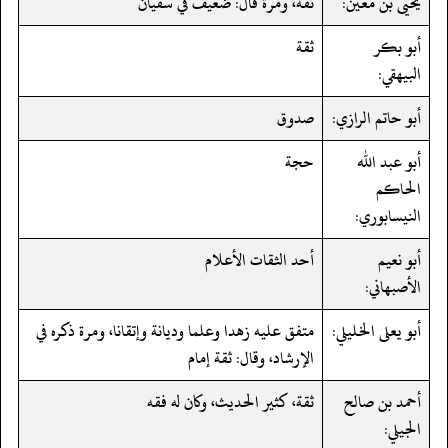
يحيى بن معين:
ثقة، ومرة قال: ضعيف في سفيان
أبو بكر
ثقة
البيهقي:
أبو حاتم الرازي:
صدوق
أبو عبد الله
حجة
الحاكم
النيسابوري:
أبو نعيم
أحد الثقات الأعلام
الأصبهاني:
أبو يعلى الخليلي:
متفق عليه زهدا وعلما وديانة وإتقانا، ومرة ذكره في
الإرشاد، وقال: ثقة إمام
أحمد بن صالح
ثقة، كثير الحديث، وكان له فقه
الجيلي: