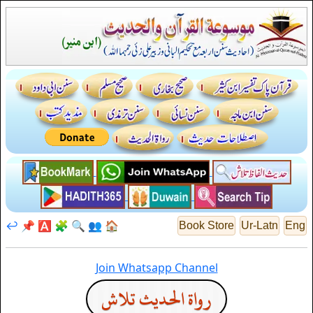
↩️
📌
🅰️
🧩
🔍
👥
🏠
Book Store
Ur-Latn
Eng
Join Whatsapp Channel
رواة الحديث تلاش