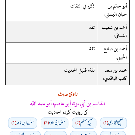
أبو حاتم بن
ذكره في الثقات
حبان البستي:
أحمد بن شعيب
ثقة
النسائي:
أحمد بن صالح
ثقة
الجيلي:
محمد بن سعد
ثقة، قليل الحديث
كاتب الواقدي:
راوی حدیث
القاسم بن أبي بزة، أبو عاصم، أبو عبد الله
کی روایت کردہ احادیث
صحيح البخاري
صحيح مسلم
سنن ابي داود
سنن ابن ماجه
(1)
(2)
(2)
(1)