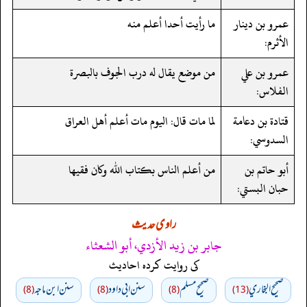
عمرو بن دينار
ما رأيت أحدا أعلم منه
الأثرم:
عمرو بن علي
من موضع يقال له درب الجوف بالبصرة
الفلاس:
قتادة بن دعامة
لما مات قال: اليوم مات أعلم أهل العراق
السدوسي:
أبو حاتم بن
من أعلم الناس بكتاب الله وكان فقيها
حبان البستي:
راوی حدیث
جابر بن زيد الأزدي، أبو الشعثاء
کی روایت کردہ احادیث
صحيح البخاري
صحيح مسلم
سنن ابي داود
سنن ابن ماجه
(8)
(8)
(8)
(13)