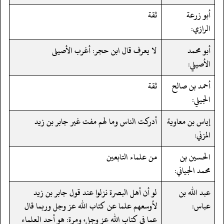
أبو زرعة
ثقة
الرازي:
أبو محمد
لا يعرف قال ابن حجر: أغرب الأصيلى
الأصيلي:
أحمد بن صالح
ثقة
الجيلي:
إياس بن معاوية
أدركت الناس وما لهم مفت غير جابر بن زيد
المزني:
الحسين بن
من علماء التابعين
محمد الجياني:
عبد الله بن
لو أن أهل البصرة نزلوا عند قول جابر بن زيد
عباس:
لأوسعهم علما عن كتاب الله عز وجل وربما قال
عما في كتاب الله عز وجل، ومرة: هو أحد العلماء