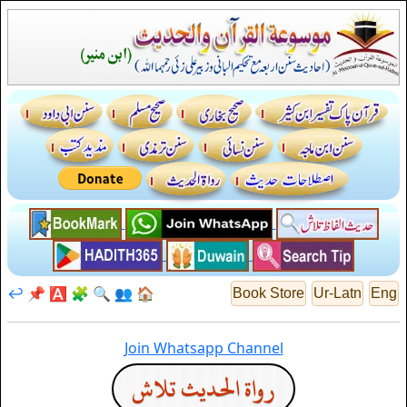
↩️
📌
🅰️
🧩
🔍
👥
🏠
Book Store
Ur-Latn
Eng
Join Whatsapp Channel
رواة الحديث تلاش