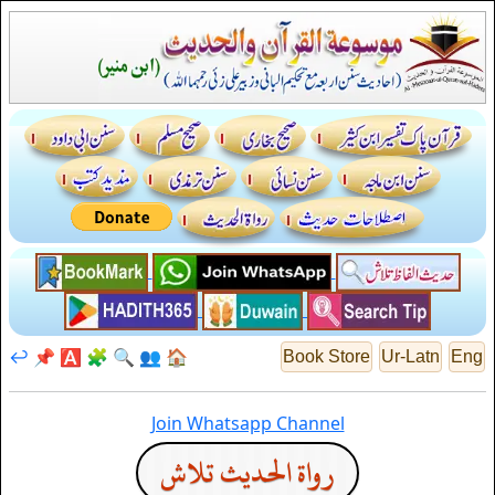
↩️
📌
🅰️
🧩
🔍
👥
🏠
Book Store
Ur-Latn
Eng
Join Whatsapp Channel
رواة الحديث تلاش