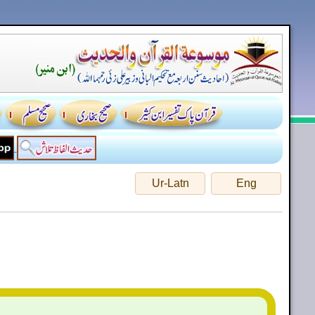
Ur-Latn
Eng