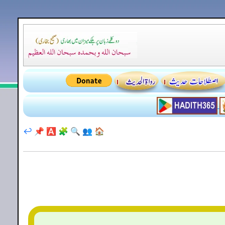
↩️
📌
🅰️
🧩
🔍
👥
🏠