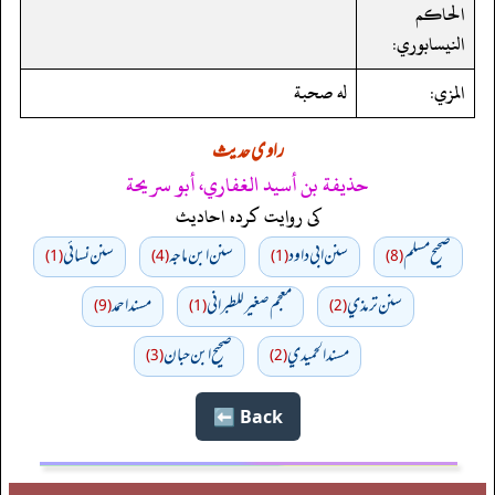
الحاكم
النيسابوري:
المزي:
له صحبة
راوی حدیث
حذيفة بن أسيد الغفاري، أبو سريحة
کی روایت کردہ احادیث
صحيح مسلم
سنن ابي داود
سنن ابن ماجه
سنن نسائي
(1)
(4)
(1)
(8)
سنن ترمذي
معجم صغير للطبراني
مسند احمد
(9)
(1)
(2)
مسند الحميدي
صحیح ابن حبان
(3)
(2)
Back ⬅️