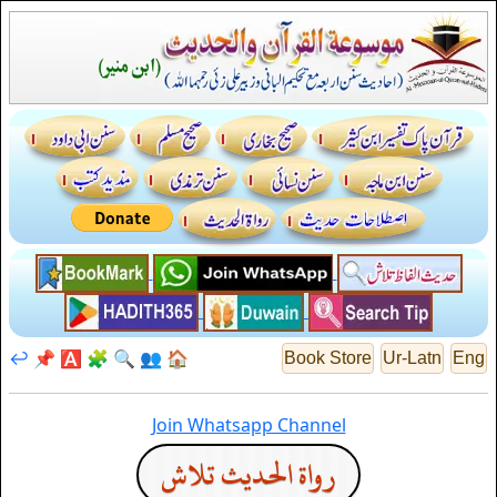
↩️
📌
🅰️
🧩
🔍
👥
🏠
Book Store
Ur-Latn
Eng
Join Whatsapp Channel
رواة الحديث تلاش