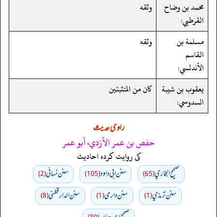
محمد بن وضاح
وثقه
القرطبي:
مسلمة بن
وثقه
القاسم
الأندلسي:
يعقوب بن شيبة
كان من المتثبتين
السدوسي:
راوی حدیث
حفص بن عمر الأزدي، أبو عمر
کی روایت کردہ احادیث
صحيح البخاري
سنن ابي داود
سنن نسائي
(2)
(105)
(65)
سنن ترمذي
سنن دارمي
سنن الدارقطني
(8)
(1)
(1)