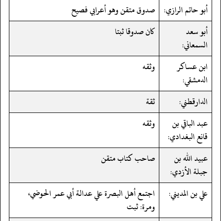
أبو حاتم الرازي:
صدوق متقن وهو أعرابي فصيح
أبو سعد
كان صدوقا ثبتا
السمعاني:
ابن عساكر
وثقه
الدمشقي:
الدارقطني:
ثقة
عبد الباقي بن
وثقه
قانع البغدادي:
عبيد الله بن
صاحب كتاب متقن
جبلة الأزدي:
علي بن المديني:
اجتمع أهل البصرة علي عدالة أبي عمر الحوضي،
ومرة: ثبت