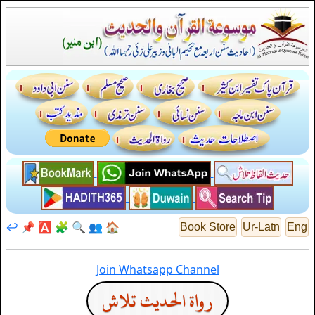
↩️
📌
🅰️
🧩
🔍
👥
🏠
Book Store
Ur-Latn
Eng
Join Whatsapp Channel
رواة الحديث تلاش