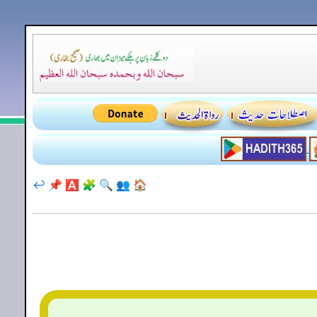
↩️
📌
🅰️
🧩
🔍
👥
🏠