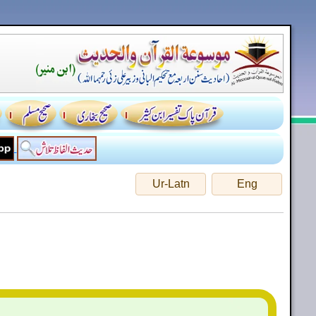
Ur-Latn
Eng