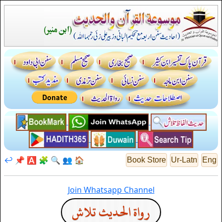
↩️
📌
🅰️
🧩
🔍
👥
🏠
Book Store
Ur-Latn
Eng
Join Whatsapp Channel
رواة الحديث تلاش