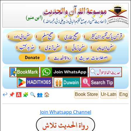
↩️
📌
🅰️
🧩
🔍
👥
🏠
Book Store
Ur-Latn
Eng
Join Whatsapp Channel
رواة الحديث تلاش