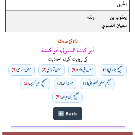
الجيلي:
يعقوب بن
وثقه
سفيان الفسوي:
راوی حدیث
أبو كبشة السلولي، أبو كبشة
کی روایت کردہ احادیث
صحيح البخاري
سنن ابي داود
سنن ترمذي
سنن دارمي
(3)
(2)
(5)
(2)
معجم صغير للطبراني
مسند احمد
صحيح ابن خزيمه
(3)
(8)
(1)
صحیح ابن حبان
(5)
Back ⬅️