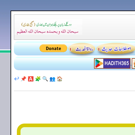
↩️
📌
🅰️
🧩
🔍
👥
🏠