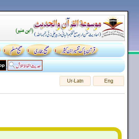
Ur-Latn
Eng