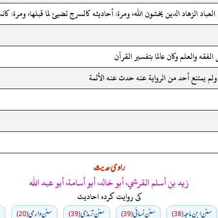
العباد الزهاد الدين يخشون الله، ومرة: أحاديثه كالسرج تضيئ لما قبلها، ومرة: ك
الفقه والعلم وكان عالما بتفسير القرآن
ولم يمتنع أحد من الرواية عنه حدث عنه الأئمة
راوی حدیث
زيد بن أسلم القرشي، أبو خالد، أبو أسامة، أبو عبد الله
کی روایت کردہ احادیث
سنن ابن ماجه
سنن نسائي
سنن ترمذي
سنن دارمي
(20)
(39)
(39)
(38)