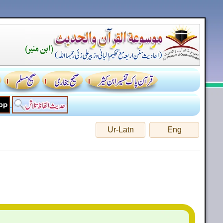
Ur-Latn
Eng