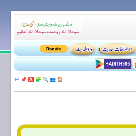
↩️
📌
🅰️
🧩
🔍
👥
🏠