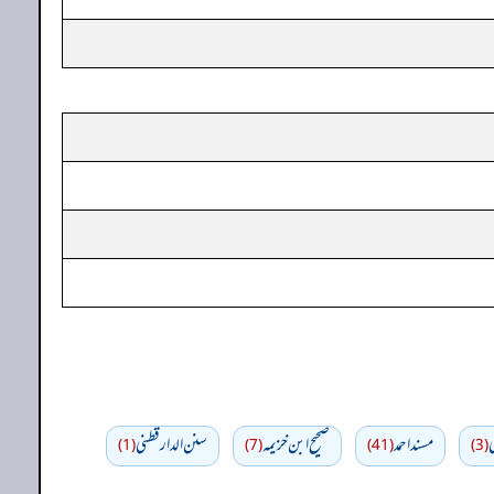
ي
مسند احمد
صحيح ابن خزيمه
سنن الدارقطني
(1)
(7)
(41)
(3)