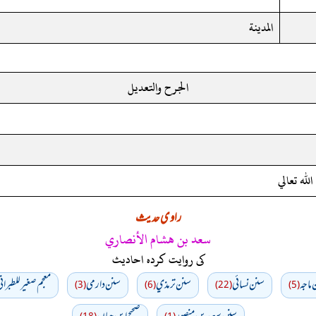
المدينة
الجرح والتعديل
لله تعالي
راوی حدیث
سعد بن هشام الأنصاري
کی روایت کردہ احادیث
ماجه
سنن نسائي
سنن ترمذي
سنن دارمي
معجم صغير للطبران
(3)
(6)
(22)
(5)