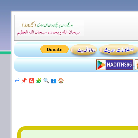
↩️
📌
🅰️
🧩
🔍
👥
🏠