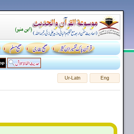
Ur-Latn
Eng