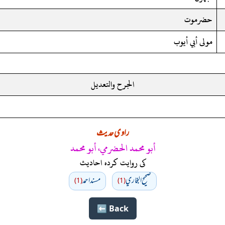
حضرموت
مولى أبي أيوب
الجرح والتعديل
راوی حدیث
أبو محمد الحضرمي، أبو محمد
کی روایت کردہ احادیث
صحيح البخاري
مسند احمد
(1)
(1)
Back ⬅️