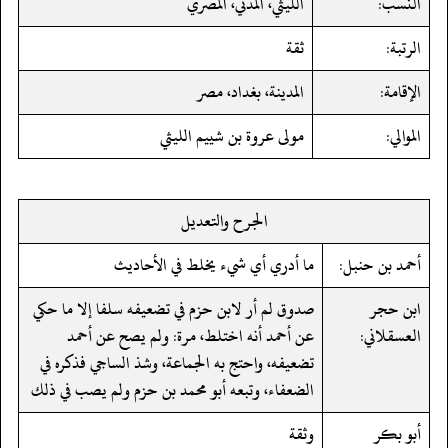
النسب:
الليثي، المدني، المصري
الرتبة:
ثقة
الإقامة:
المدينة، بغداد، مصر
الموالي:
مولى عروة بن شييم الليثي
الجرح والتعديل
أحمد بن حنبل:
ما أدري أي شيء يخلط في الأحاديث
ابن حجر
صدوق لم أر لابن حزم في تضعيفه سلفا إلا ما حكي
العسقلاني:
عن أحمد أنه اختلط، مرة: ولم يصح عن أحمد
تضعيفه، واحتج به الجماعة، وشذ الساجي فذكره في
الضعفاء، وتبعه أبو محمد بن حزم ولم يصب في ذلك
أبو بكر
وثقة