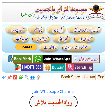
↩️
📌
🅰️
🧩
🔍
👥
🏠
Book Store
Ur-Latn
Eng
Join Whatsapp Channel
رواة الحديث تلاش