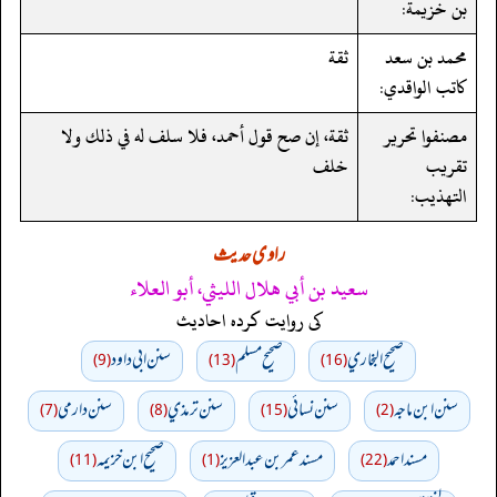
بن خزيمة:
محمد بن سعد
ثقة
كاتب الواقدي:
مصنفوا تحرير
ثقة، إن صح قول أحمد، فلا سلف له في ذلك ولا
تقريب
خلف
التهذيب:
راوی حدیث
سعيد بن أبي هلال الليثي، أبو العلاء
کی روایت کردہ احادیث
صحيح البخاري
صحيح مسلم
سنن ابي داود
(9)
(13)
(16)
سنن ابن ماجه
سنن نسائي
سنن ترمذي
سنن دارمي
(7)
(8)
(15)
(2)
مسند احمد
مسند عمر بن عبد العزيز
صحيح ابن خزيمه
(11)
(1)
(22)