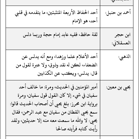
أحمد بن حنبل:
أحد الحفاظ الأربعة المتثبتين، ما يتقدمه في قلبي
أحد، هو الإمام
ابن حجر
ثقة حافظ، فقيه عابد إمام حجة وربما دلس
العسقلاني:
الذهبي:
أحد الأعلام علما وزهدا، ومع أنه يدلس عن
الضعفاء، لكن له نقد وذوق، ولا عبرة لقول من
قال: يدلس، ويكتب عن الكذابين
يحيى بن معين:
أمير المؤمنين في الحديث، ومرة: ما خالف أحد
سفيان في شيء إلا كان القول قول سفيان، ومرة
برواية ابن محرز: بلغ يحيى أن أصحاب الحديث قالوا:
سمع يحيى القطان من سفيان مع عبد الرحمن، فقال
يحيى: لا والله ما سمعت معه منه إلا حديثين، ولقد
رأيت كتابه فرأيته صالحا