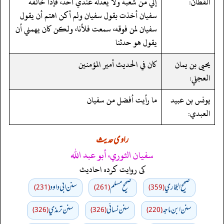
القطان:
إلي من شعبة ولا يعدله عندي أحد، فإذا خالفه
سفيان أخذت بقول سفيان ولم أكن اهتم أن يقول
سفيان لمن فوقه، سمعت فلأنا، ولكن كان يهمني أن
يقول هو حدثنا
يحيى بن يمان
كان في الحديث أمير المؤمنين
العجلي:
يونس بن عبيد
ما رأيت أفضل من سفيان
العبدي:
راوی حدیث
سفيان الثوري، أبو عبد الله
کی روایت کردہ احادیث
صحيح البخاري
صحيح مسلم
سنن ابي داود
(231)
(261)
(359)
سنن ابن ماجه
سنن نسائي
سنن ترمذي
(326)
(326)
(220)