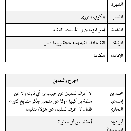
الشهرة:
النسب:
الكوفي، الثوري
النشاط:
أمير المؤمنين في الحديث، الفقيه
الرتبة:
ثقة حافظ فقيه إمام حجة وربما دلس
الإقامة:
الكوفة
الجرح والتعديل
محمد بن
لا أعرف لسفيان عن حبيب بن أبي ثابت ولا عن
إسماعيل
سلمة بن كهيل، ولا عن منصور،وذكر مشايخ كثيرة،
البخاري:
فقال: لا أعرف لسفيان عن هؤلاء تدليسا
أبو دواد
أحفظ من أبي معاوية
السجستاني: