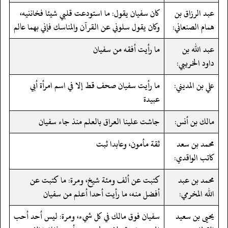
عبد الرزاق بن
كان سفيان يقول: ما استودعت قلبي شيئا فخاننيه،
همام الصنعاني:
وكان يقول سلوني عن القرآن والمناسك فإني بهما عالم
عبد الله بن
ما رأيت أفقه من سفيان
داود الخريبي:
علي بن المديني:
ما رأيت سفيان صحف قط إلا في اسم امرأة أبي
عبيدة
مالك بن أنس:
جاشت علينا العراق بالعلم منذ جاء سفيان
محمد بن سعد
ثقة مأمون، وعابدا ثبت
كاتب الواقدي:
محمد بن عبد
كتبت عن ألف ومئة شيخ، ومرة: ما كتبت عن
الله المخرمي:
أفضل منه، ما رأيت أحدا أعلم من سفيان
يحيى بن سعيد
سفيان فوق مالك في كل شيء، ومرة: ليس أحد أحب