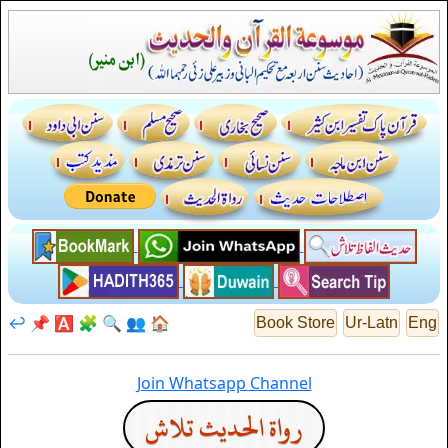
↩️
📌
🅰️
🧩
🔍
👥
🏠
Book Store
Ur-Latn
Eng
Join Whatsapp Channel
رواة الحديث تلاش