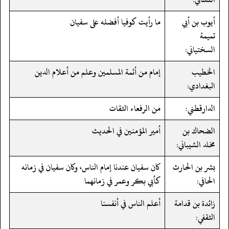
أيوب بن أبي
ما رأيت كوفيا أفضله على سفيان
تميمة
السختياني:
الخطيب
إمام من أئمة المسلمين وعلم من أعلام الدين
البغدادي:
الدارقطني:
من الرفعاء الثقات
الضحاك بن
أمير المؤمنين في الحديث
مخلد الشيباني:
بشر بن الحارث
كان سفيان عندنا إمام الناس، وكان سفيان في زمانه
الحافي:
كأبي بكر وعمر في زمانهما
زائدة بن قدامة
أعلم الناس في أنفسنا
الثقفي: