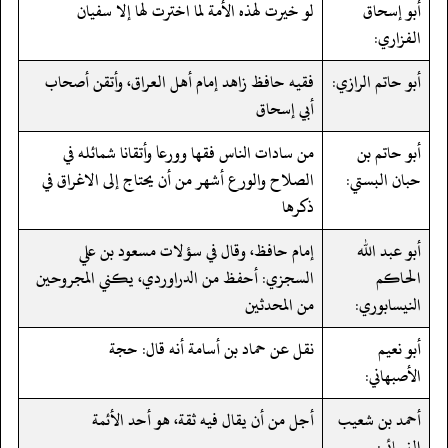
أبو إسحاق
لو خيرت لهذه الأمة لما اخترت لها إلا سفيان
الفزاري:
أبو حاتم الرازي:
فقيه حافظ زاهد إمام أهل العراق، وأتقن أصحاب
أبي إسحاق
أبو حاتم بن
من سادات الناس فقها وورعا وأتقانا شمائله في
حبان البستي:
الصلاح والورع أشهر من أن يحتاج إلى الاغراق في
ذكرها
أبو عبد الله
إمام حافظ، وقال في سؤلات مسعود بن علي
الحاكم
السجزي: أحفظ من الدراوردي، يكني المجروحين
النيسابوري:
من المحدثين
أبو نعيم
نقل عن حماد بن أسامة أنه قال: حجة
الأصبهاني:
أحمد بن شعيب
أجل من أن يقال فيه ثقة، هو أحد الأئمة
النسائي: