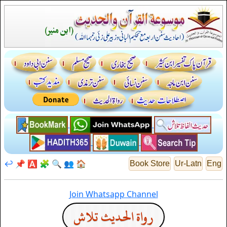
↩️
📌
🅰️
🧩
🔍
👥
🏠
Book Store
Ur-Latn
Eng
Join Whatsapp Channel
رواة الحديث تلاش