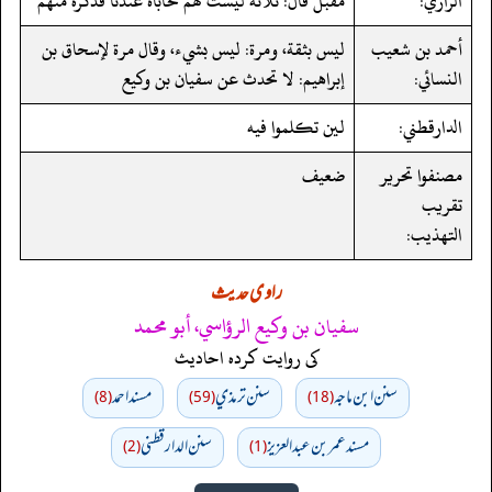
الرازي:
مقبل قال: ثلاثة ليست لهم محاباة عندنا فذكره منهم
أحمد بن شعيب
ليس بثقة، ومرة: ليس بشيء، وقال مرة لإسحاق بن
النسائي:
إبراهيم: لا تحدث عن سفيان بن وكيع
الدارقطني:
لين تكلموا فيه
مصنفوا تحرير
ضعيف
تقريب
التهذيب:
راوی حدیث
سفيان بن وكيع الرؤاسي، أبو محمد
کی روایت کردہ احادیث
سنن ابن ماجه
سنن ترمذي
مسند احمد
(8)
(59)
(18)
مسند عمر بن عبد العزيز
سنن الدارقطني
(2)
(1)