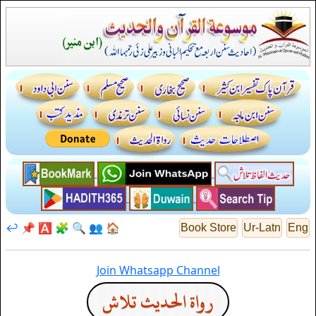
↩️
📌
🅰️
🧩
🔍
👥
🏠
Book Store
Ur-Latn
Eng
Join Whatsapp Channel
رواة الحديث تلاش