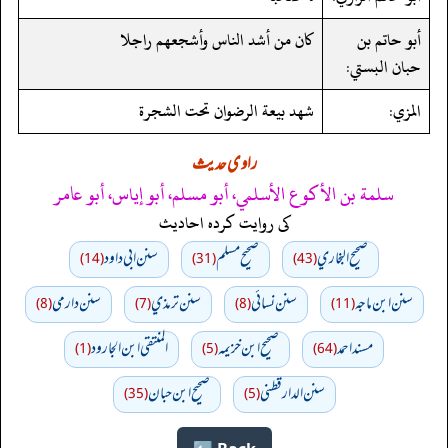
أبو حاتم بن
كان من أشد الناس وأشجعهم راجلا
حبان البستي:
المزي:
شهد بيعة الرضوان تحت الشجرة
راوی حدیث
سلمة بن الأكوع الأسلمي، أبو مسلم، أبو إياس، أبو عامر
کی روایت کردہ احادیث
صحيح البخاري
صحيح مسلم
سنن ابي داود
(14)
(31)
(43)
سنن ابن ماجه
سنن نسائي
سنن ترمذي
سنن دارمي
(8)
(7)
(8)
(11)
مسند احمد
صحيح ابن خزيمه
المنتقى ابن الجارود
(1)
(5)
(64)
سنن الدارقطني
صحیح ابن حبان
(35)
(5)