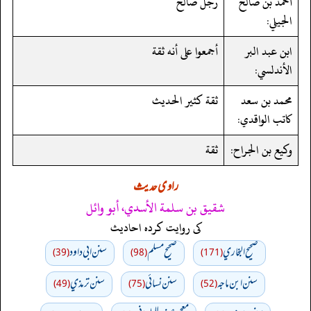
أحمد بن صالح
رجل صالح
الجيلي:
ابن عبد البر
أجمعوا على أنه ثقة
الأندلسي:
محمد بن سعد
ثقة كثير الحديث
كاتب الواقدي:
وكيع بن الجراح:
ثقة
راوی حدیث
شقيق بن سلمة الأسدي، أبو وائل
کی روایت کردہ احادیث
صحيح البخاري
صحيح مسلم
سنن ابي داود
(39)
(98)
(171)
سنن ابن ماجه
سنن نسائي
سنن ترمذي
(49)
(75)
(52)