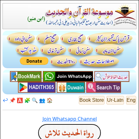
↩️
📌
🅰️
🧩
🔍
👥
🏠
Book Store
Ur-Latn
Eng
Join Whatsapp Channel
رواة الحديث تلاش