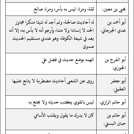
يحيى بن معين:
ثقة، ومرة: ليس به بأس، ومرة: صالح
أبو أحمد بن
له أحاديث صالحة، ولم أجد له شيئا منكرا مجاوز
عدي الجرجاني:
الحد لا إسنادا ولا متنا، وأرجو أنه لا بأس به، إلا أنه
يعد في شيعة الكوفة، وهو عندي مستقيم الحديث
صدوق
أبو الفرج بن
اتهمه بوضع حديث في فضل علي
الجوزي:
أبو جعفر
روى عن الشعبى أحاديث مضطربة لا يتابع عليها
العقيلي:
أبو حاتم الرازي:
ليس بالقوي يكتب حديثه ولا يحتج به
أبو حاتم بن
كان لا يدرك ما يقول ويقلب الأسامي
حبان البستي: