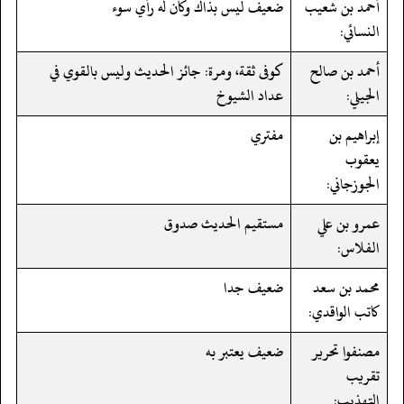
أحمد بن شعيب
ضعيف ليس بذاك وكان له رأي سوء
النسائي:
أحمد بن صالح
كوفى ثقة، ومرة: جائز الحديث وليس بالقوي في
الجيلي:
عداد الشيوخ
إبراهيم بن
مفتري
يعقوب
الجوزجاني:
عمرو بن علي
مستقيم الحديث صدوق
الفلاس:
محمد بن سعد
ضعيف جدا
كاتب الواقدي:
مصنفوا تحرير
ضعيف يعتبر به
تقريب
التهذيب: