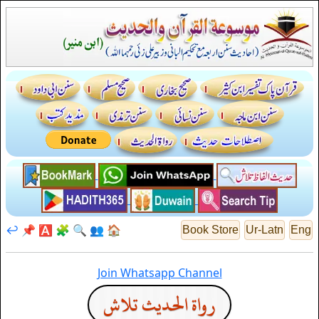
↩️
📌
🅰️
🧩
🔍
👥
🏠
Book Store
Ur-Latn
Eng
Join Whatsapp Channel
رواة الحديث تلاش