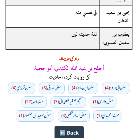
يحيى بن سعيد
في نفسي منه
القطان:
يعقوب بن
ثقة حديثه لين
سفيان الفسوي:
راوی حدیث
أجلح بن عبد الله الكندي، أبو حجية
کی روایت کردہ احادیث
سنن ابي داود
سنن ابن ماجه
سنن نسائي
سنن ترمذي
(4)
(6)
(4)
(4)
سنن دارمي
معجم صغير للطبراني
مسند احمد
(27)
(3)
(1)
مسند الحميدي
سنن الدارقطني
سنن سعید بن منصور
(1)
(3)
(1)
Back ⬅️