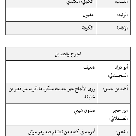
النسب:
الكوفي، الكندي
الرتبة:
مقبول
الإقامة:
الكوفة
الجرح والتعديل
أبو دواد
ضعيف
السجستاني:
أحمد بن حنبل:
روى الأجلح غير حديث منكر، ما أقربه من فطر بن
خليفة
ابن حجر
صدوق شيعي
العسقلاني:
الذهبي:
أدرجه في كتابه من تكلم فيه وهو موثق