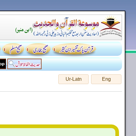
Ur-Latn
Eng