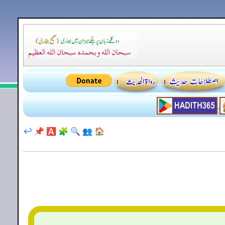
↩️
📌
🅰️
🧩
🔍
👥
🏠