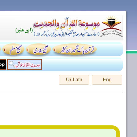
Ur-Latn
Eng