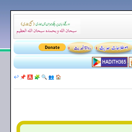
↩️
📌
🅰️
🧩
🔍
👥
🏠