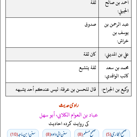
أحمد بن صالح
ثقة
الجيلي:
عبد الرحمن بن
صدوق
يوسف بن
خراش:
علي بن المديني:
كان ثقة
محمد بن سعد
ثقة يتشيع
كاتب الواقدي:
وكيع بن الجراح:
قال للحسن بن عرفة: ليس عندكم أحد يشبهه
راوی حدیث
عباد بن العوام الكلابي، أبو سهل
کی روایت کردہ احادیث
صحيح البخاري
صحيح مسلم
سنن ابي داود
سنن ابن ماجه
(10)
(8)
(8)
(5)