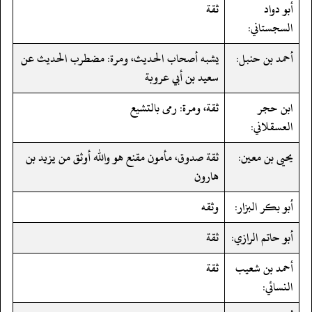
أبو دواد
ثقة
السجستاني:
أحمد بن حنبل:
يشبه أصحاب الحديث، ومرة: مضطرب الحديث عن
سعيد بن أبي عروبة
ابن حجر
ثقة، ومرة: رمى بالتشيع
العسقلاني:
يحيى بن معين:
ثقة صدوق، مأمون مقنع هو والله أوثق من يزيد بن
هارون
أبو بكر البزار:
وثقه
أبو حاتم الرازي:
ثقة
أحمد بن شعيب
ثقة
النسائي: