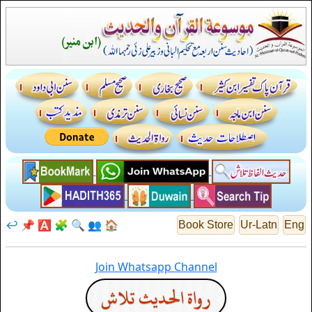
↩️
📌
🅰️
🧩
🔍
👥
🏠
Book Store
Ur-Latn
Eng
Join Whatsapp Channel
رواة الحديث تلاش