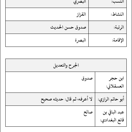
النسب:
البصري
النشاط:
القزاز
الرتبة:
صدوق حسن الحديث
الإقامة:
البصرة
الجرح والتعديل
ابن حجر
صدوق
العسقلاني:
أبو حاتم الرازي:
لا أعرفه، ثم قال: حديثه صحيح
عبد الباقي بن
صالح
قانع البغدادي: