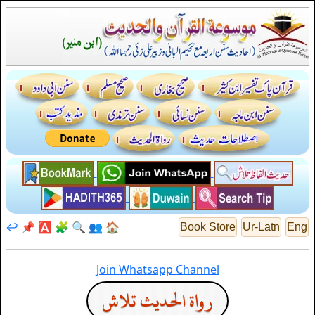
↩️
📌
🅰️
🧩
🔍
👥
🏠
Book Store
Ur-Latn
Eng
Join Whatsapp Channel
رواة الحديث تلاش