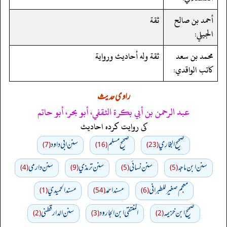
أحمد بن صالح
ثقة
الجيلي:
محمد بن سعد
ثقة وله أحاديث ورواية
كاتب الواقدي:
راوی حدیث
عبد الرحمن بن أبي بكرة الثقفي، أبو بحر، أبو حاتم
کی روایت کردہ احادیث
صحيح البخاري
صحيح مسلم
سنن ابي داود
(7)
(16)
(23)
سنن ابن ماجه
سنن نسائي
سنن ترمذي
سنن دارمي
(4)
(9)
(5)
(5)
معجم صغير للطبراني
مسند احمد
مسند الحميدي
(1)
(54)
(6)
صحيح ابن خزيمه
المنتقى ابن الجارود
سنن الدارقطني
(2)
(3)
(2)