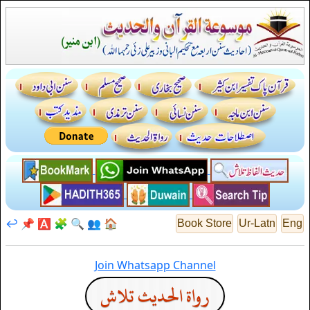
↩️
📌
🅰️
🧩
🔍
👥
🏠
Book Store
Ur-Latn
Eng
Join Whatsapp Channel
رواة الحديث تلاش