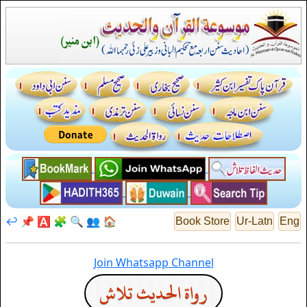
↩️
📌
🅰️
🧩
🔍
👥
🏠
Book Store
Ur-Latn
Eng
Join Whatsapp Channel
رواة الحديث تلاش