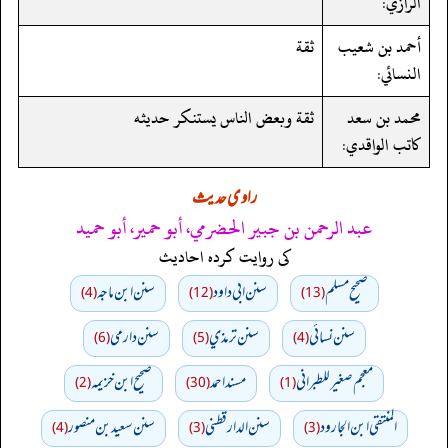
الرازي:
أحمد بن شعيب
ثقة
النسائي:
محمد بن سعد
ثقة وبعض الناس يستنكر حديثه
كاتب الواقدي:
راوی حدیث
عبد الرحمن بن جبير الحضرمي، أبو حمير، أبو حميد
کی روایت کردہ احادیث
صحيح مسلم
سنن ابي داود
سنن ابن ماجه
(4)
(12)
(13)
سنن نسائي
سنن ترمذي
سنن دارمي
(6)
(5)
(4)
معجم صغير للطبراني
مسند احمد
صحيح ابن خزيمه
(2)
(30)
(1)
المنتقى ابن الجارود
سنن الدارقطني
سنن سعید بن منصور
(4)
(3)
(3)