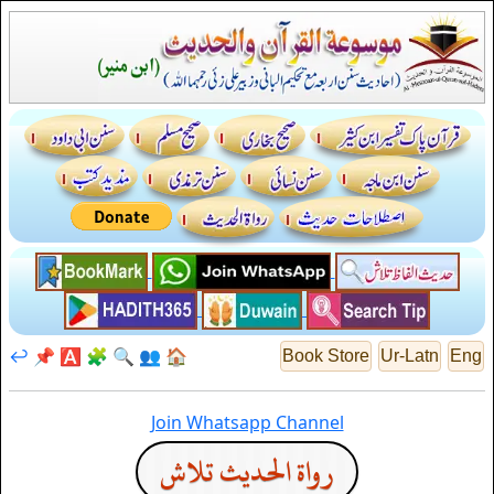
↩️
📌
🅰️
🧩
🔍
👥
🏠
Book Store
Ur-Latn
Eng
Join Whatsapp Channel
رواة الحديث تلاش