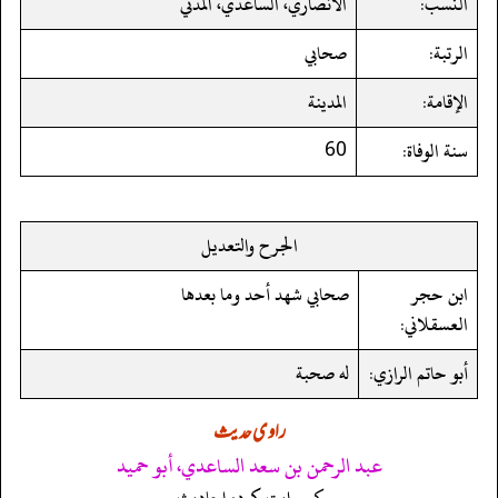
النسب:
الأنصاري، الساعدي، المدني
الرتبة:
صحابي
الإقامة:
المدينة
سنة الوفاة:
60
الجرح والتعديل
ابن حجر
صحابي شهد أحد وما بعدها
العسقلاني:
أبو حاتم الرازي:
له صحبة
راوی حدیث
عبد الرحمن بن سعد الساعدي، أبو حميد
کی روایت کردہ احادیث