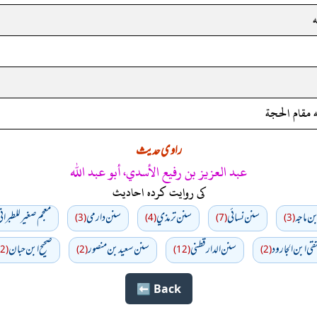
 مقام الحجة
راوی حدیث
عبد العزيز بن رفيع الأسدي، أبو عبد الله
کی روایت کردہ احادیث
ن ماجه
سنن نسائي
سنن ترمذي
سنن دارمي
معجم صغير للطبران
(3)
(4)
(7)
(3)
تقى ابن الجارود
سنن الدارقطني
سنن سعید بن منصور
صحیح ابن حبان
(12)
(2)
(12)
(2)
Back ⬅️