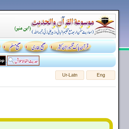
Ur-Latn
Eng