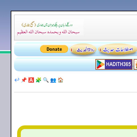
↩️
📌
🅰️
🧩
🔍
👥
🏠