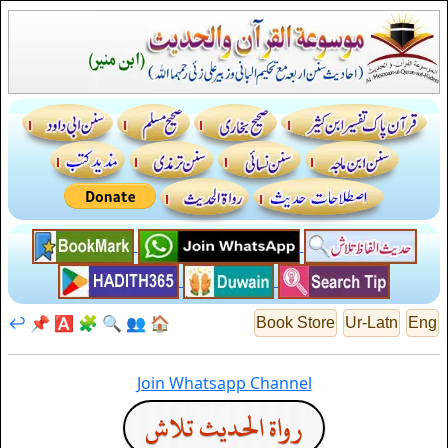
↩️
📌
🅰️
🧩
🔍
👥
🏠
Book Store
Ur-Latn
Eng
Join Whatsapp Channel
رواة الحديث تلاش