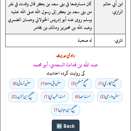
ابن أبي حاتم
كان مسترضعا في بنى سعد بن بكر قال وفدت في نفر
الرازي:
من بنى سعد بن بكر إلى رسول الله صلى الله عليه
وسلم روى عنه أبو إدريس الخولاني وحسان الضمري
وعبد الله بن محيريز ومالك بن يخامر
المزي:
له صحبة
راوی حدیث
عبد الله بن قدامة السعدي، أبو محمد
کی روایت کردہ احادیث
صحيح البخاري
صحيح مسلم
سنن ابي داود
سنن نسائي
(6)
(1)
(3)
(1)
سنن دارمي
مسند احمد
مسند الحميدي
صحيح ابن خزيمه
(2)
(1)
(6)
(2)
صحیح ابن حبان
(1)
Back ⬅️