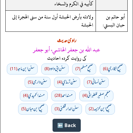
كأبيه في الكرم والسخاء
أبو حاتم بن
ولادته بأرض الحبشة أول سنة من سنى الهجرة إلى
حبان البستي:
الحبشة
راوی حدیث
عبد الله بن جعفر الهاشمي، أبو جعفر
کی روایت کردہ احادیث
صحيح البخاري
صحيح مسلم
سنن ابي داود
سنن ابن ماجه
(11)
(8)
(7)
(6)
سنن نسائي
سنن ترمذي
سنن دارمي
(5)
(4)
(7)
معجم صغير للطبراني
مسند احمد
مسند الحميدي
(4)
(28)
(4)
صحيح ابن خزيمه
سنن الدارقطني
صحیح ابن حبان
(5)
(3)
(2)
Back ⬅️