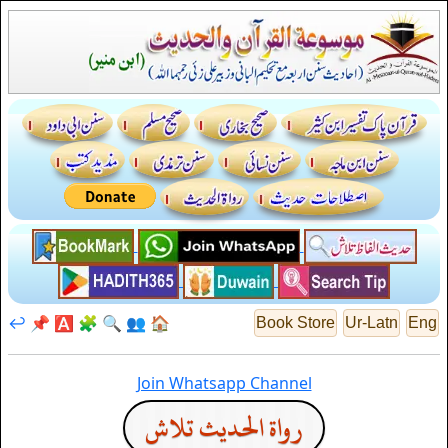
↩️
📌
🅰️
🧩
🔍
👥
🏠
Book Store
Ur-Latn
Eng
Join Whatsapp Channel
رواة الحديث تلاش