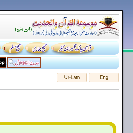
Ur-Latn
Eng