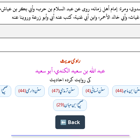
دوق، ومرة: إمام أهل زمانه، روى عن عبد السلام بن حرب، وأبي بكر بن عياش، وخ
ث، وأبي خالد الأحمر، وابن أبي غنية، كتب عنه أبي وأبو زرعة وروينا عنه
راوی حدیث
عبد الله بن سعيد الكندي، أبو سعيد
کی روایت کردہ احادیث
نن ابن ماجه
سنن نسائي
سنن ترمذي
سنن دارمي
صحيح ا
(44)
(47)
(4)
(44)
صحیح ابن حبان
(29)
Back ⬅️