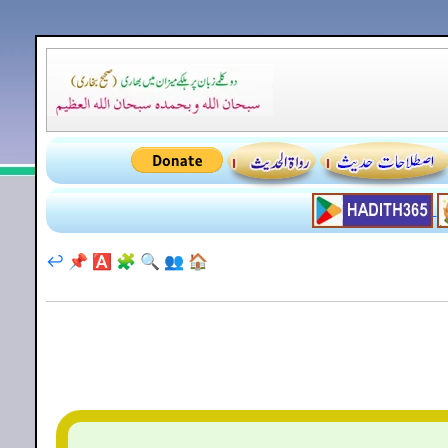
↩️
📌
🅰️
🧩
🔍
👥
🏠