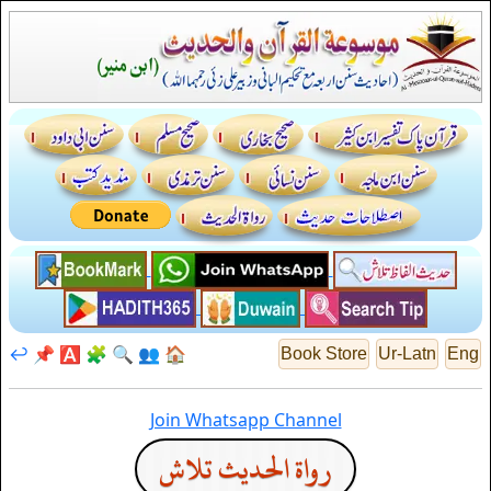
↩️
📌
🅰️
🧩
🔍
👥
🏠
Book Store
Ur-Latn
Eng
Join Whatsapp Channel
رواة الحديث تلاش