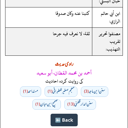
حبان البستي:
ابن أبي حاتم
كتبنا عنه وكان صدوقا
الرازي:
مصنفوا تحرير
ثقة، لا نعرف فيه جرحا
تقريب
التهذيب:
راوی حدیث
أحمد بن محمد القطان، أبو سعيد
کی روایت کردہ احادیث
سنن ابن ماجه
معجم صغير للطبراني
مسند احمد
(1)
(1)
(3)
سنن الدارقطني
صحیح ابن حبان
(1)
(13)
Back ⬅️