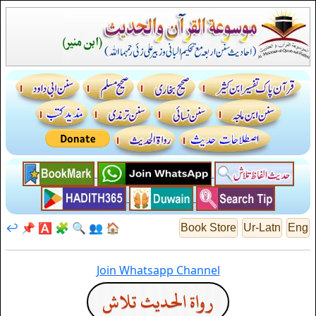
↩️
📌
🅰️
🧩
🔍
👥
🏠
Book Store
Ur-Latn
Eng
Join Whatsapp Channel
رواة الحديث تلاش