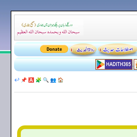
↩️
📌
🅰️
🧩
🔍
👥
🏠