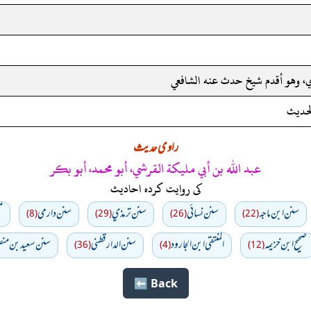
، وهو أقدم شيخ حدث عنه الشافعي
لحديث
راوی حدیث
عبد الله بن أبي مليكة القرشي، أبو محمد، أبو بكر
کی روایت کردہ احادیث
سنن ابن ماجه
سنن نسائي
سنن ترمذي
سنن دارمي
م
(8)
(29)
(26)
(22)
صحيح ابن خزيمه
المنتقى ابن الجارود
سنن الدارقطني
سنن سعید بن منص
(36)
(4)
(12)
Back ⬅️