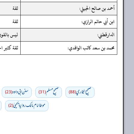
أحمد بن صالح الجيلي:
ثقة
ابن أبي حاتم الرازي:
ثقة
الدارقطني:
ليس بالقوي
محمد بن سعد كاتب الواقدي:
ثقة كثير ا
صحيح البخاري
صحيح مسلم
سنن ابي داود
(23)
(31)
(88)
موطا امام مالك رواية يحييٰ
(2)