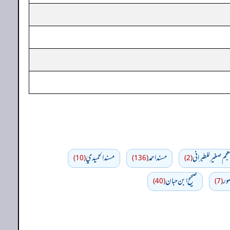
عجم صغير للطبراني
مسند احمد
مسند الحميدي
(10)
(136)
(2)
ور
صحیح ابن حبان
(40)
(7)