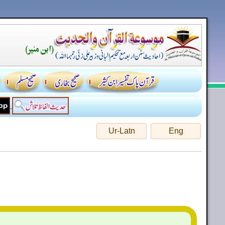
Ur-Latn
Eng