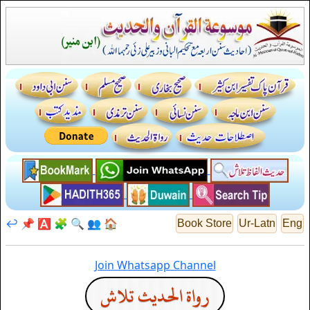
↩️
📌
🅰️
🧩
🔍
👥
🏠
Book Store
Ur-Latn
Eng
Join Whatsapp Channel
رواة الحديث تلاش