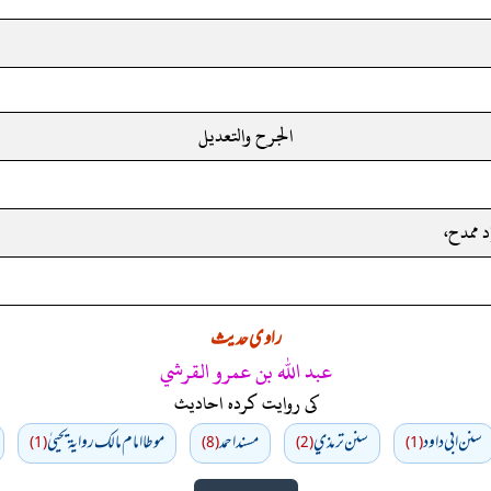
الجرح والتعديل
 ممدح،
راوی حدیث
عبد الله بن عمرو القرشي
کی روایت کردہ احادیث
سنن ابي داود
سنن ترمذي
مسند احمد
موطا امام مالك رواية يحييٰ
(1)
(8)
(2)
(1)