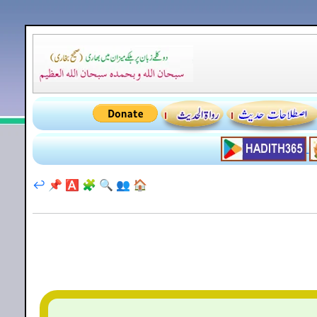
↩️
📌
🅰️
🧩
🔍
👥
🏠