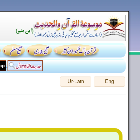
Ur-Latn
Eng