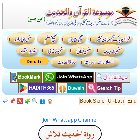
↩️
📌
🅰️
🧩
🔍
👥
🏠
Book Store
Ur-Latn
Eng
Join Whatsapp Channel
رواة الحديث تلاش