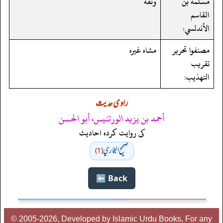
مسلمة بن
وثقه
القاسم
الأندلسي:
مصنفوا تحرير
مشاه غيره
تقريب
التهذيب:
راوی حدیث
أحمد بن يزيد الورتنيس، أبو الحسن
کی روایت کردہ احادیث
صحيح البخاري
(1)
Back ⬅️
© 2005-2026, Developed by Islamic Urdu Books, For any