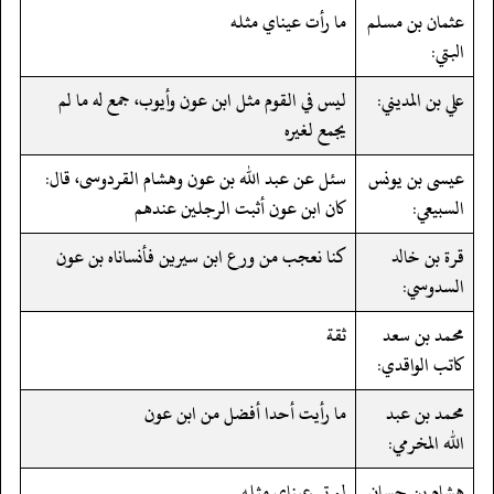
عثمان بن مسلم
ما رأت عيناي مثله
البتي:
علي بن المديني:
ليس في القوم مثل ابن عون وأيوب، جمع له ما لم
يجمع لغيره
عيسى بن يونس
سئل عن عبد الله بن عون وهشام القردوسى، قال:
السبيعي:
كان ابن عون أثبت الرجلين عندهم
قرة بن خالد
كنا نعجب من ورع ابن سيرين فأنساناه بن عون
السدوسي:
محمد بن سعد
ثقة
كاتب الواقدي:
محمد بن عبد
ما رأيت أحدا أفضل من ابن عون
الله المخرمي:
هشام بن حسان
لم تر عيناي مثله