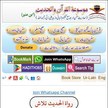
↩️
📌
🅰️
🧩
🔍
👥
🏠
Book Store
Ur-Latn
Eng
Join Whatsapp Channel
رواة الحديث تلاش