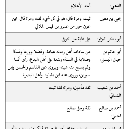
الذهبي:
أحد الأعلام
يحيى بن معين:
ثبت، ومرة قال: هو في كل شيء ثقة، ومرة قال: ابن
عون خير من عمرو بن قيس الملائي
أبو بكر البزار:
على غاية من التوقي
أبو حاتم بن
من سادات أهل زمانه عبادة، وفضلا وورعا ونسكا
حبان البستي:
وصلابة في السنة، وشدة على أهل البدع، رأى أنسا
ولم يسمع منه شيئا، ويروي عن القاسم والحسن وابن
سيرين، وروى عنه ابن المبارك وأهل البصرة
أحمد بن شعيب
ثقة مأمون، ومرة: ثقة ثبت
النسائي:
أحمد بن صالح
ثقة رجل صالح
الجيلي:
إسماعيل بن
سئل عن حفاظ أهل البصرة؟ فذكر منهم: عبد الله