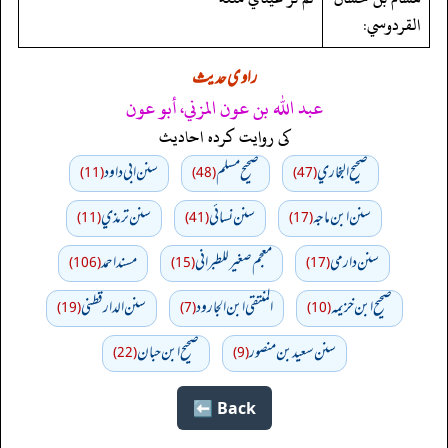
القردوسي:
راوی حدیث
عبد الله بن عون المزني، أبو عون
کی روایت کردہ احادیث
صحيح البخاري
صحيح مسلم
سنن ابي داود
(11)
(48)
(47)
سنن ابن ماجه
سنن نسائي
سنن ترمذي
(11)
(41)
(17)
سنن دارمي
معجم صغير للطبراني
مسند احمد
(106)
(15)
(17)
صحيح ابن خزيمه
المنتقى ابن الجارود
سنن الدارقطني
(19)
(7)
(10)
سنن سعید بن منصور
صحیح ابن حبان
(22)
(9)
Back ⬅️