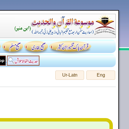
Ur-Latn
Eng