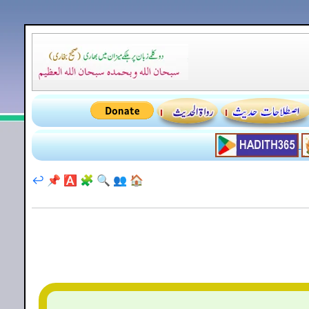
↩️
📌
🅰️
🧩
🔍
👥
🏠