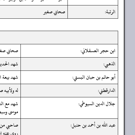
الرتبة:
صحابي صغير
ابن حجر العسقلاني:
صحابي صغي
الذهبي:
شهد الحديب
أبو حاتم بن حبان البستي:
شهد بيعة ال
الدارقطني:
له ولأبيه 
جلال الدين السيوطي:
شهد مع النب
موسى وسبطه
عبد الله بن أحمد بن حنبل:
صاحبي من أ
روى عنه اب