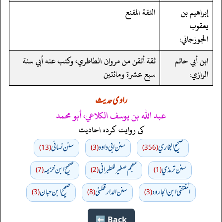
إبراهيم بن
الثقة المقنع
يعقوب
الجوزجاني:
ابن أبي حاتم
ثقة أتقن من مروان الطاطري، وكتب عنه أبي سنة
الرازي:
سبع عشرة ومائتين
راوی حدیث
عبد الله بن يوسف الكلاعي، أبو محمد
کی روایت کردہ احادیث
صحيح البخاري
سنن ابي داود
سنن نسائي
(13)
(3)
(356)
سنن ترمذي
معجم صغير للطبراني
صحيح ابن خزيمه
(7)
(2)
(1)
المنتقى ابن الجارود
سنن الدارقطني
صحیح ابن حبان
(3)
(8)
(3)
Back ⬅️