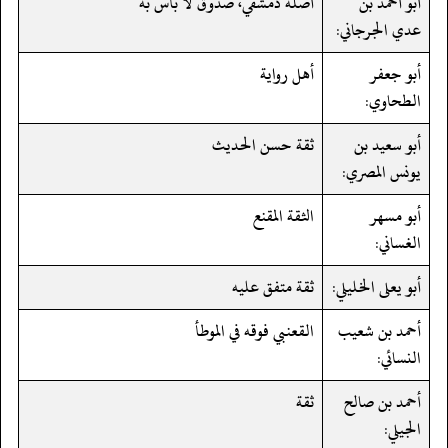
أبو أحمد بن
أصله دمشقي، صدوق لا بأس به
عدي الجرجاني:
أبو جعفر
أهل رواية
الطحاوي:
أبو سعيد بن
ثقة حسن الحديث
يونس المصري:
أبو مسهر
الثقة المقنع
الغساني:
أبو يعلى الخليلي:
ثقة متفق عليه
أحمد بن شعيب
القعنبي فوقه في الموطأ
النسائي:
أحمد بن صالح
ثقة
الجيلي: