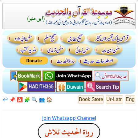
↩️
📌
🅰️
🧩
🔍
👥
🏠
Book Store
Ur-Latn
Eng
Join Whatsapp Channel
رواة الحديث تلاش