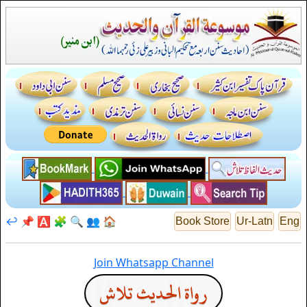
↩️
📌
🅰️
🧩
🔍
👥
🏠
Book Store
Ur-Latn
Eng
Join Whatsapp Channel
رواة الحديث تلاش