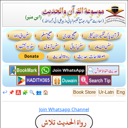
↩️
📌
🅰️
🧩
🔍
👥
🏠
Book Store
Ur-Latn
Eng
Join Whatsapp Channel
رواة الحديث تلاش