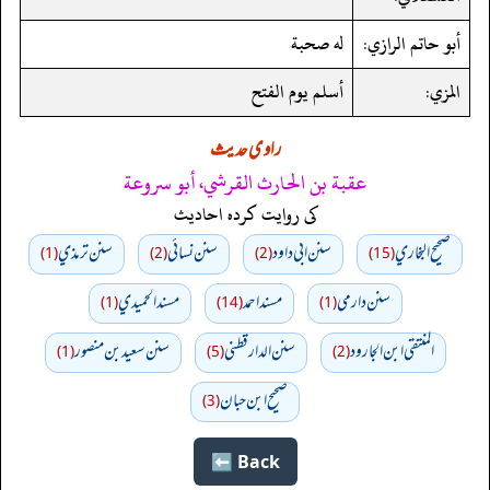
أبو حاتم الرازي:
له صحبة
المزي:
أسلم يوم الفتح
راوی حدیث
عقبة بن الحارث القرشي، أبو سروعة
کی روایت کردہ احادیث
صحيح البخاري
سنن ابي داود
سنن نسائي
سنن ترمذي
(1)
(2)
(2)
(15)
سنن دارمي
مسند احمد
مسند الحميدي
(1)
(14)
(1)
المنتقى ابن الجارود
سنن الدارقطني
سنن سعید بن منصور
(1)
(5)
(2)
صحیح ابن حبان
(3)
Back ⬅️