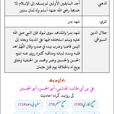
الذهبي:
أحد السابقين الأولين لم يسبقه إلى الإسلام إلا
خديجة رضي الله عنها، أسلم وله ثمان سنين
المزي:
شهد بدر
جلال الدين
شهد بدرا والمشاهد سوى تبوك فإن النبي صلى الله
السيوطي:
عليه وسلم استخلفه فيها على المدينة وبعثه إلى
اليمن قاضيا وضرب بيده في صدره وقال اللهم اهد
قلبه وسدد لسانه ومناقبه كثيرة روى عنه ابنوه
الحسن والحسين وعمر ومحمد بن الحنفية وخلق
بويع له بالخلافة يوم قتل عثمان
راوی حدیث
علي بن أبي طالب الهاشمي، أبو الحسن، أبو الحسين
کی روایت کردہ احادیث
صحيح البخاري
صحيح مسلم
سنن ابي داود
(124)
(79)
(100)