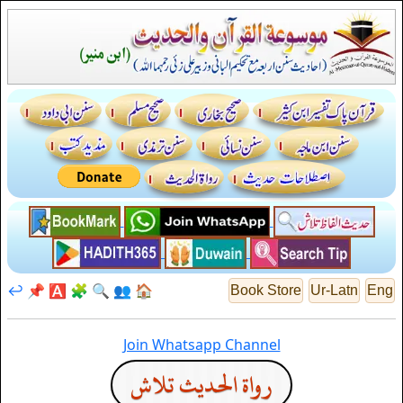
↩️
📌
🅰️
🧩
🔍
👥
🏠
Book Store
Ur-Latn
Eng
Join Whatsapp Channel
رواة الحديث تلاش